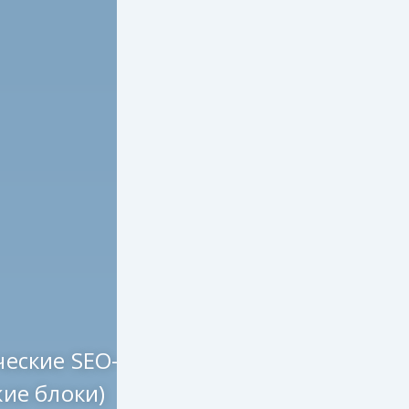
ческие SEO-
кие блоки)