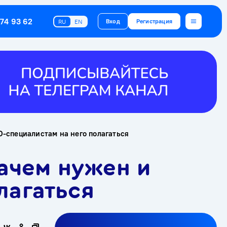
374 93 62
Вход
Регистрация
RU
EN
EO-специалистам на него полагаться
зачем нужен и
лагаться