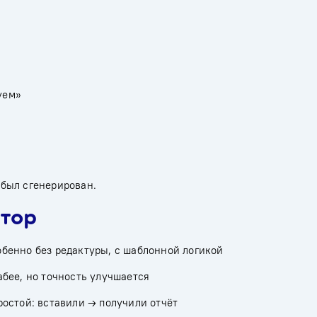
уем»
т был сгенерирован.
ктор
бенно без редактуры, с шаблонной логикой
бее, но точность улучшается
остой: вставили → получили отчёт