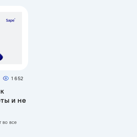
1 652
ак
еты и не
 во все