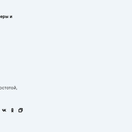
меры и
остотой,