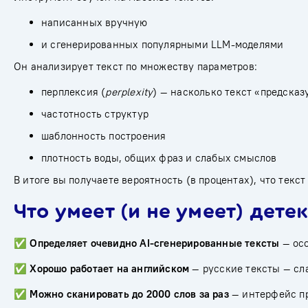
написанных вручную
и сгенерированных популярными LLM-моделями
Он анализирует текст по множеству параметров:
перплексия (
perplexity
) — насколько текст «предсказ
частотность структур
шаблонность построения
плотность воды, общих фраз и слабых смыслов
В итоге вы получаете вероятность (в процентах), что текс
Что умеет (и не умеет) дете
✅
Определяет очевидно AI-сгенерированные тексты
— осо
✅
Хорошо работает на английском
— русские тексты — сла
✅
Можно сканировать до 2000 слов за раз
— интерфейс пр