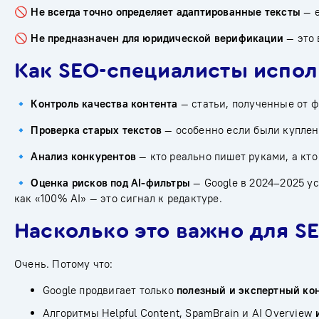
🚫
Не всегда точно определяет адаптированные тексты
— е
🚫
Не предназначен для юридической верификации
— это 
Как SEO-специалисты исполь
🔹
Контроль качества контента
— статьи, полученные от ф
🔹
Проверка старых текстов
— особенно если были куплен
🔹
Анализ конкурентов
— кто реально пишет руками, а кто
🔹
Оценка рисков под AI-фильтры
— Google в 2024–2025 у
как «100% AI» — это сигнал к редактуре.
Насколько это важно для SE
Очень. Потому что:
Google продвигает только
полезный и экспертный ко
Алгоритмы Helpful Content, SpamBrain и AI Overview