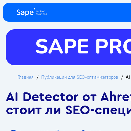
Главная
Публикации для SEO-оптимизаторов
AI
AI Detector от Ahr
стоит ли SEO-спец