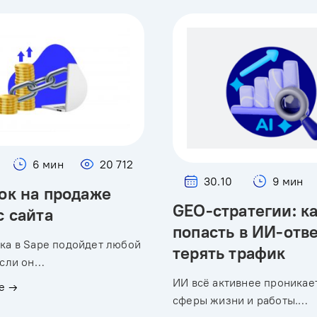
6 мин
20 712
30.10
9 мин
ок на продаже
GEO-стратегии: к
с сайта
попасть в ИИ-отв
ка в Sape подойдет любой
терять трафик
если он…
ИИ всё активнее проникает
е →
сферы жизни и работы.…