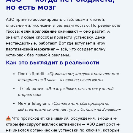
но есть мозг
ASO принято ассоциировать с таблицами ключей,
описаниями, иконками и релевантностью. Но реальность
такова:
если приложение скачивают — оно растёт.
А
значит, любые способы привести установку, даже
нестандартные, работают. Вот где вступает в игру
партизанский маркетинг
— всё, что создаёт волну
установок без прямой рекламы.
Как это выглядит в реальности
Пост в Reddit:
«Приложение, которое отключает мне
Instagram на 3 часа — я наконец начал жить»
TikTok-ролик:
«Эта игра бесит, но я не могу от неё
оторваться»
Мем в Telegram:
«Скачал это, чтобы проверить,
действительно ли оно так тупо… Остался на 2 недели»
📥 Что происходит: скачивания, обсуждения, эмоции →
сторы фиксируют всплеск активности
→ ASO даёт рост →
начинаются органические установки по ключам, которые