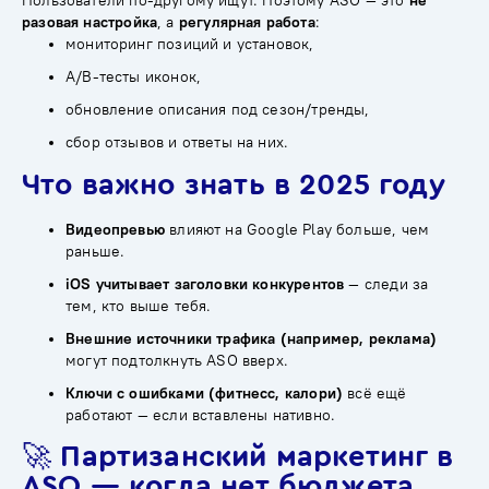
Пользователи по-другому ищут. Поэтому ASO — это
не
разовая настройка
, а
регулярная работа
:
мониторинг позиций и установок,
A/B-тесты иконок,
обновление описания под сезон/тренды,
сбор отзывов и ответы на них.
Что важно знать в 2025 году
Видеопревью
влияют на Google Play больше, чем
раньше.
iOS учитывает заголовки конкурентов
— следи за
тем, кто выше тебя.
Внешние источники трафика (например, реклама)
могут подтолкнуть ASO вверх.
Ключи с ошибками (фитнесс, калори)
всё ещё
работают — если вставлены нативно.
🚀 Партизанский маркетинг в
ASO — когда нет бюджета,