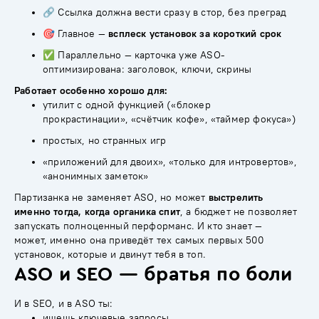
🔗 Ссылка должна вести сразу в стор, без преград
🎯 Главное —
всплеск установок за короткий срок
✅ Параллельно — карточка уже ASO-
оптимизирована: заголовок, ключи, скрины
Работает особенно хорошо для:
утилит с одной функцией («блокер
прокрастинации», «счётчик кофе», «таймер фокуса»)
простых, но странных игр
«приложений для двоих», «только для интровертов»,
«анонимных заметок»
Партизанка не заменяет ASO, но может
выстрелить
именно тогда, когда органика спит
, а бюджет не позволяет
запускать полноценный перформанс. И кто знает —
может, именно она приведёт тех самых первых 500
установок, которые и двинут тебя в топ.
ASO и SEO — братья по боли
И в SEO, и в ASO ты:
ищешь ключевые запросы