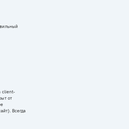
авильный
client-
рыт от
ее
айт). Всегда