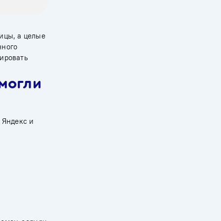
ицы, а целые
нного
зировать
 могли
 Яндекс и