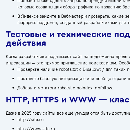
Полезно также сделать запрос по бренду и имени ко
которые созданы для сбора трафика по названию бре
В Яндексе зайдите в
Вебмастер
и проверьте, какие з
сюрприз: поддомен, созданный разработчиками для т
Тестовые и технические по
действия
Когда разработчики поднимают сайт на поддоменах вроде dev.
индексации — это прямое приглашение поисковикам. Особе
Проверьте наличие robots.txt с Disallow: / для таких 
Поставьте базовую авторизацию или вообще ограничьт
Добавьте метатеги robotst с noindex, nofollow.
HTTP, HTTPS и WWW — клас
Даже в 2025 году сайты всё ещё умудряются быть доступн
http://site.ru
http://www.site.ru