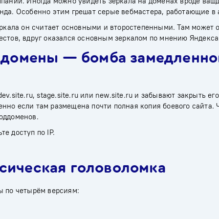
мпании. Иногда можно увидеть зеркала на доменах вроде вашд
нда. Особенно этим грешат серые вебмастера, работающие в 
еркала он считает основными и второстепенными. Там может 
естов, вдруг оказался основным зеркалом по мнению Яндекса
ддомены — бомба замедленно
site.ru, stage.site.ru или new.site.ru и забывают закрыть его
нно если там размещена почти полная копия боевого сайта. Ч
поддоменов.
е доступ по IP.
сическая головоломка
ы по четырём версиям: