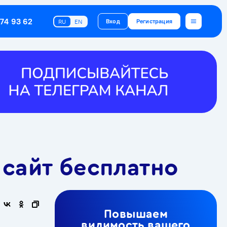
374 93 62
Вход
Регистрация
RU
EN
 сайт бесплатно
Повышаем
видимость вашего