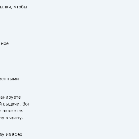
сылки, чтобы
ьное
твенными
ланируете
й выдачи. Вот
е окажется
ну выдачу,
зу из всех