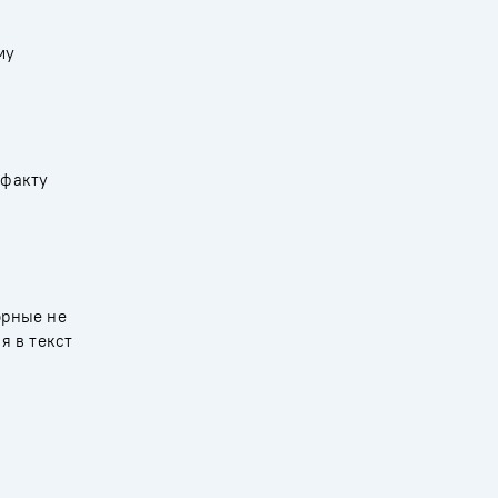
му
 факту
орные не
я в текст