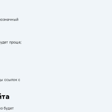
днозначный
будет проще;
ды ссылок с
йта
ло будет