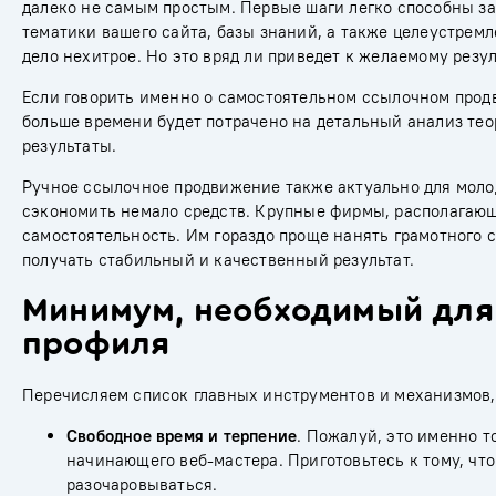
далеко не самым простым. Первые шаги легко способны зат
тематики вашего сайта, базы знаний, а также целеустремл
дело нехитрое. Но это вряд ли приведет к желаемому резу
Если говорить именно о самостоятельном ссылочном продв
больше времени будет потрачено на детальный анализ те
результаты.
Ручное ссылочное продвижение также актуально для молод
сэкономить немало средств. Крупные фирмы, располагающ
самостоятельность. Им гораздо проще нанять грамотного с
получать стабильный и качественный результат.
Минимум, необходимый для
профиля
Перечисляем список главных инструментов и механизмов, 
Свободное время и терпение
. Пожалуй, это именно т
начинающего веб-мастера. Приготовьтесь к тому, чт
разочаровываться.