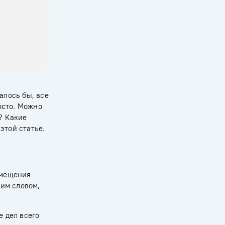
алось бы, все
осто. Можно
? Какие
этой статье.
змещения
ним словом,
е дел всего