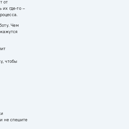
т от
 их где-то –
роцесса.
боту. Чем
окажутся
лит
у, чтобы
ки
 и не спешите