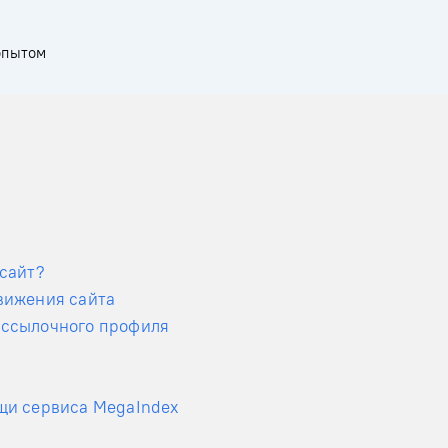
опытом
 сайт?
вижения сайта
 ссылочного профиля
щи сервиса MegaIndex