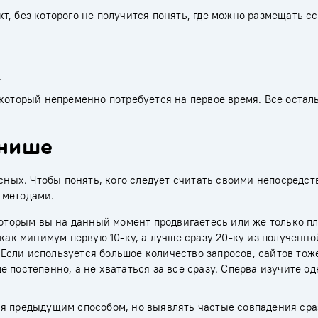
кт, без которого не получится понять, где можно размещать с
.
 который непременно потребуется на первое время. Все остал
 нише
есных. Чтобы понять, кого следует считать своими непосредс
 методами.
 которым вы на данный момент продвигаетесь или же только п
 как минимум первую 10-ку, а лучше сразу 20-ку из полученно
Если используется большое количество запросов, сайтов тож
 постепенно, а не хвататься за все сразу. Сперва изучите од
я предыдущим способом, но выявлять частые совпадения сра