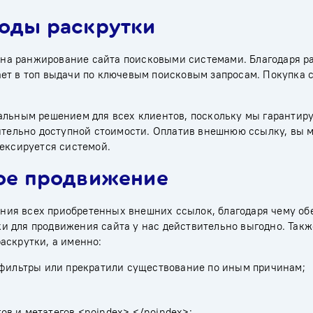
тоды раскрутки
на ранжирование сайта поисковыми системами. Благодаря р
ет в топ выдачи по ключевым поисковым запросам. Покупка 
альным решением для всех клиентов, поскольку мы гарантир
вительно доступной стоимости. Оплатив внешнюю ссылку, вы 
дексируется системой.
ное продвижение
ния всех приобретенных внешних ссылок, благодаря чему об
ки
для продвижения сайта у нас действительно выгодно. Такж
аскрутки, а именно:
 фильтры или прекратили существование по иным причинам;
в и метатегов <noindex> </noindex>;