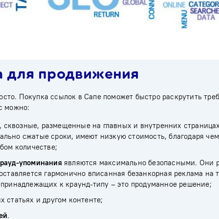
а для продвижения
сто. Покупка ссылок в Cапе поможет быстро раскрутить тре
с можно:
х,
сквозные
, размещенные на главных и внутренних страница
ально сжатые сроки, имеют низкую стоимость, благодаря че
юбом количестве;
рауд-упоминания
являются максимально безопасными. Они 
 оставляется гармонично вписанная безанкорная реклама на
 принадлежащих к краунд-типу – это продуманное решение;
 статьях и другом контенте;
ей
.