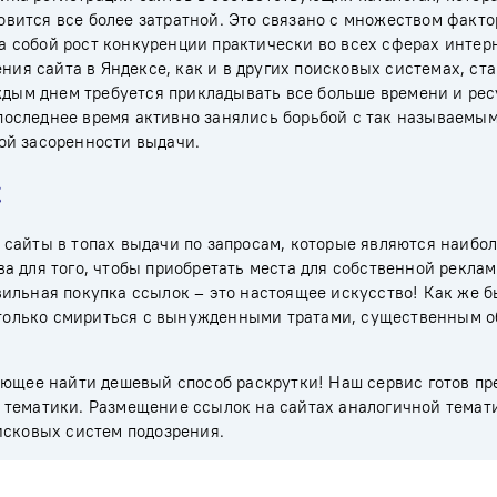
вится все более затратной. Это связано с множеством факто
за собой рост конкуренции практически во всех сферах интер
ния сайта в Яндексе
, как и в других поисковых системах, ст
аждым днем требуется прикладывать все больше времени и рес
в последнее время активно занялись борьбой с так называемы
ой засоренности выдачи.
к
сайты в топах выдачи по запросам, которые являются наибо
а для того, чтобы приобретать места для собственной реклам
ильная покупка ссылок – это настоящее искусство! Как же б
к только смириться с вынужденными тратами, существенным 
яющее найти дешевый способ раскрутки! Наш сервис готов пр
 тематики. Размещение ссылок на сайтах аналогичной темат
исковых систем подозрения.