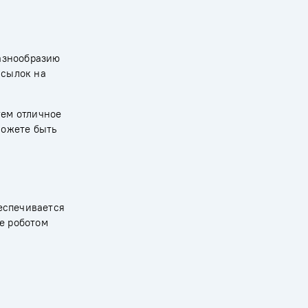
азнообразию
ссылок на
уем отличное
можете быть
еспечивается
е роботом