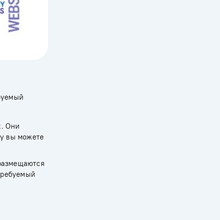
буемый
х. Они
му вы можете
размещаются
 требуемый