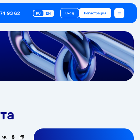
374 93 62
Вход
Регистрация
RU
EN
та