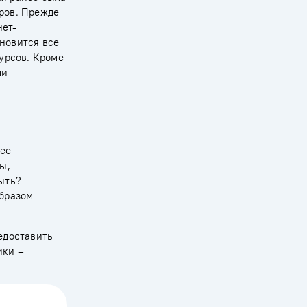
ров. Прежде
нет-
ановится все
урсов. Кроме
ми
лее
ы,
ыть?
образом
едоставить
ики –