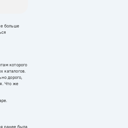
се больше
ься
нтам которого
х каталогов.
ьно дорого,
я. Что же
ape.
ая ранее была