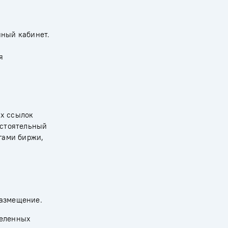
нный кабинет.
я
их ссылок
остоятельный
гами биржи,
размещение.
деленных