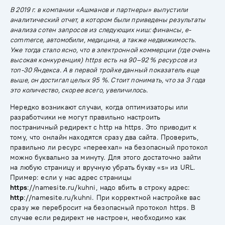
В 2019 г. в компании «Ашманов и партнеры» выпустили
аналитический отчет, в котором были приведены результаты
анализа сотен запросов из следующих ниш: финансы, e-
commerce, автомобили, медицина, а также недвижимость.
Уже тогда стало ясно, что в электронной коммерции (где очень
высокая конкуренция) https есть на 90–92 % ресурсов из
топ-30 Яндекса. А в первой тройке данный показатель еще
выше, он достигал целых 95 %. Стоит понимать, что за 3 года
это количество, скорее всего, увеличилось.
Нередко возникают случаи, когда оптимизаторы или
разработчики не могут правильно настроить
постраничный
редирект
с http на https. Это приводит к
тому, что онлайн находятся сразу два сайта. Проверить,
правильно ли ресурс «переехал» на безопасный протокол
можно буквально за минуту. Для этого достаточно зайти
на любую страницу и вручную убрать букву «s» из URL.
Пример: если у нас адрес страницы
https
://namesite.ru/kuhni, надо вбить в строку адрес:
http
://namesite.ru/kuhni. При корректной настройке вас
сразу же перебросит на безопасный протокол https. В
случае если редирект не настроен, необходимо как